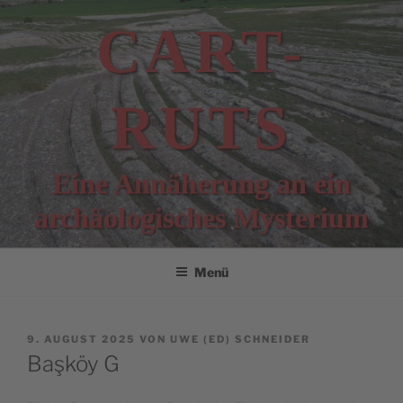
Zum
CART-
Inhalt
springen
RUTS
Eine Annäherung an ein
archäologisches Mysterium
Menü
VERÖFFENTLICHT
9. AUGUST 2025
VON
UWE (ED) SCHNEIDER
AM
Başköy G