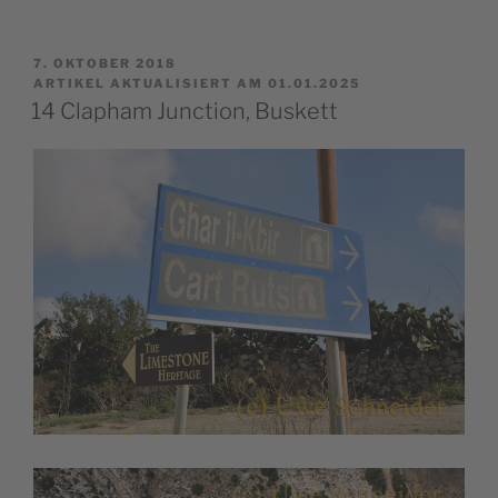
Dingli
Cliffs“
VERÖFFENTLICHT
7. OKTOBER 2018
AM
ARTIKEL AKTUALISIERT AM 01.01.2025
14 Clapham Junction, Buskett