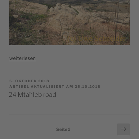
„23
weiterlesen
Ta`San
Gakbu“
VERÖFFENTLICHT
5. OKTOBER 2018
AM
ARTIKEL AKTUALISIERT AM 25.10.2018
24 Mtaħleb road
Seitennummerierung
Näch
Seite
1
Seit
der