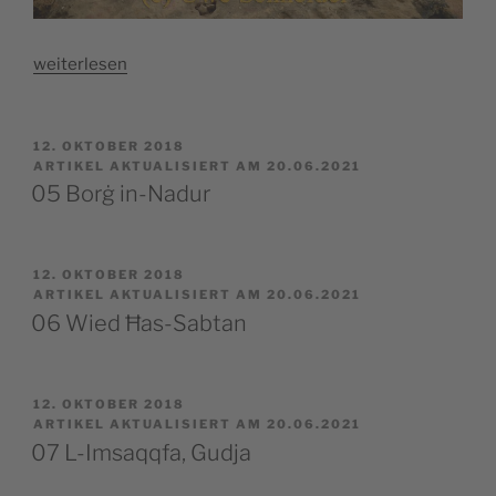
„04
weiterlesen
St.
George`s
Bay“
VERÖFFENTLICHT
12. OKTOBER 2018
AM
ARTIKEL AKTUALISIERT AM 20.06.2021
05 Borġ in-Nadur
VERÖFFENTLICHT
12. OKTOBER 2018
AM
ARTIKEL AKTUALISIERT AM 20.06.2021
06 Wied Ħas-Sabtan
VERÖFFENTLICHT
12. OKTOBER 2018
AM
ARTIKEL AKTUALISIERT AM 20.06.2021
07 L-Imsaqqfa, Gudja