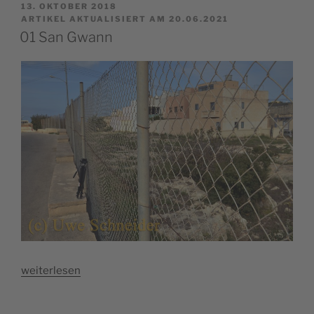
VERÖFFENTLICHT
13. OKTOBER 2018
AM
ARTIKEL AKTUALISIERT AM 20.06.2021
01 San Gwann
„01
weiterlesen
San
Gwann“