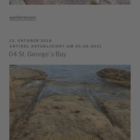
„03
weiterlesen
Għar
Dalam“
VERÖFFENTLICHT
12. OKTOBER 2018
AM
ARTIKEL AKTUALISIERT AM 20.06.2021
04 St. George`s Bay