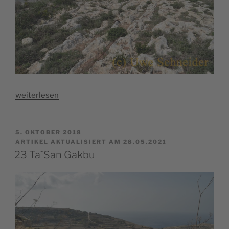
„22
weiterlesen
Nadur
Tower“
VERÖFFENTLICHT
5. OKTOBER 2018
AM
ARTIKEL AKTUALISIERT AM 28.05.2021
23 Ta`San Gakbu