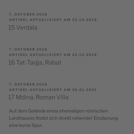
Junction,
Buskett“
VERÖFFENTLICHT
7. OKTOBER 2018
AM
ARTIKEL AKTUALISIERT AM 25.10.2018
15 Verdala
VERÖFFENTLICHT
7. OKTOBER 2018
AM
ARTIKEL AKTUALISIERT AM 25.10.2018
16 Tat-Tarġa, Rabat
VERÖFFENTLICHT
7. OKTOBER 2018
AM
ARTIKEL AKTUALISIERT AM 29.01.2021
17 Mdina, Roman Villa
Auf dem Gelände eines ehemaligen römischen
Landhauses findet sich direkt nebender Einzäunung
eine kurze Spur.