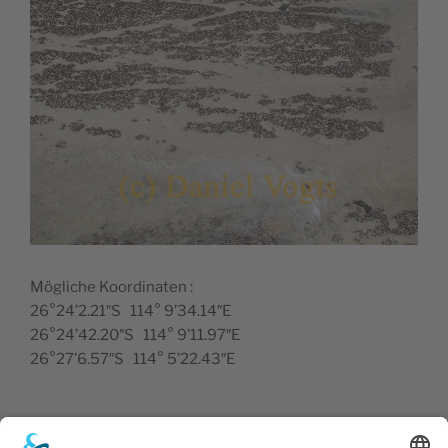
Mögliche Koordinaten :
26°24’2.21″S 114° 9’34.14″E
26°24’42.20″S 114° 9’11.97″E
26°27’6.57″S 114° 5’22.43″E