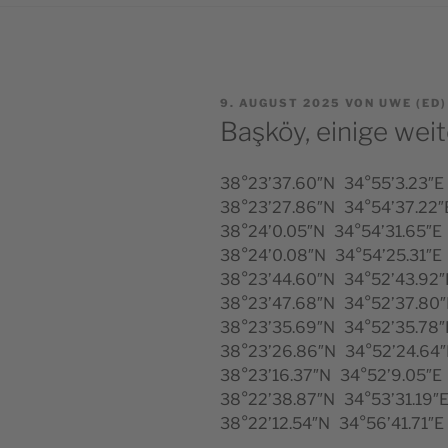
VERÖFFENTLICHT
9. AUGUST 2025
VON
UWE (ED
AM
Başköy, einige wei
38°23’37.60″N 34°55’3.23″E
38°23’27.86″N 34°54’37.22″
38°24’0.05″N 34°54’31.65″E
38°24’0.08″N 34°54’25.31″E
38°23’44.60″N 34°52’43.92″
38°23’47.68″N 34°52’37.80″
38°23’35.69″N 34°52’35.78″
38°23’26.86″N 34°52’24.64″
38°23’16.37″N 34°52’9.05″E
38°22’38.87″N 34°53’31.19″
38°22’12.54″N 34°56’41.71″E