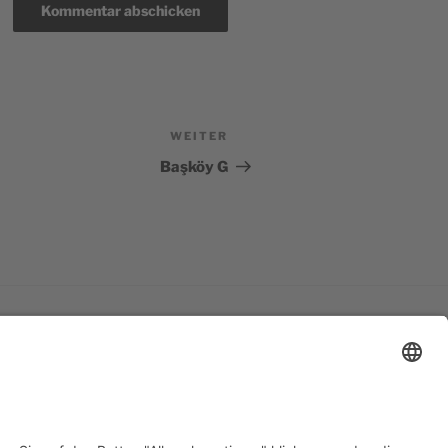
WEITER
Nächster
Beitrag
Başköy G
Suchen