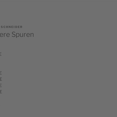
) SCHNEIDER
tere Spuren
E
E
E
E
E
E