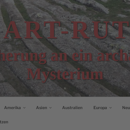
CART-RUT
erung an ein arch
Mysterium
Amerika
Asien
Australien
Europa
Neui
tzen