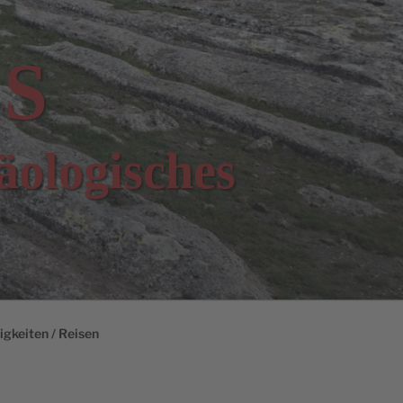
S
äologisches
gkeiten / Reisen