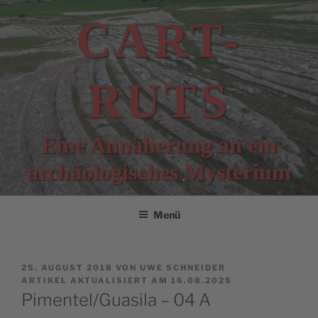
Zum
CART-
Inhalt
springen
RUTS
Eine Annäherung an ein
archäologisches Mysterium
Menü
VERÖFFENTLICHT
25. AUGUST 2018
VON
UWE SCHNEIDER
AM
ARTIKEL AKTUALISIERT AM 16.08.2025
Pimentel/Guasila – 04 A