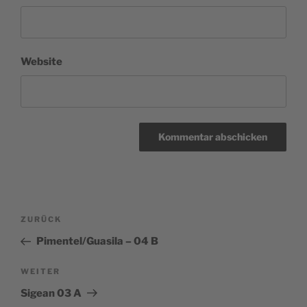
Website
Beitragsnavigation
Vorheriger
ZURÜCK
Beitrag
Pimentel/Guasila – 04 B
Nächster
WEITER
Beitrag
Sigean 03 A