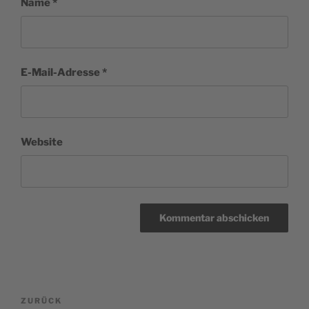
Name
*
E-Mail-Adresse
*
Website
Beitragsnavigation
Vorheriger
ZURÜCK