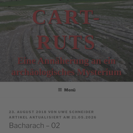
Zum
CART-
Inhalt
springen
RUTS
Eine Annäherung an ein
archäologisches Mysterium
Menü
VERÖFFENTLICHT
23. AUGUST 2018
VON
UWE SCHNEIDER
AM
ARTIKEL AKTUALISIERT AM 21.05.2026
Bacharach – 02