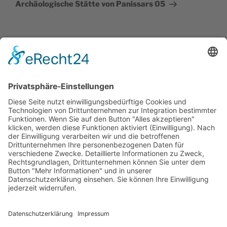
Beitrag
Archäologische Stätte von Panissars 05
Impressum
Datenschutzerklärung
Cookie-Einstellungen
SUCHE
Suchen
Suche
nach: