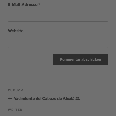
E-Mail-Adresse
*
Website
Beitragsnavigation
Vorheriger
ZURÜCK
Beitrag
Yacimiento del Cabezo de Alcalá 21
Nächster
WEITER