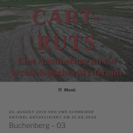
Zum
CART-
Inhalt
springen
RUTS
Eine Annäherung an ein
archäologisches Mysterium
Menü
VERÖFFENTLICHT
22. AUGUST 2018
VON
UWE SCHNEIDER
AM
ARTIKEL AKTUALISIERT AM 21.05.2026
Buchenberg – 03