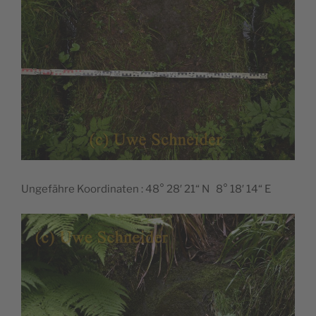
Ungefähre Koordinaten : 48° 28′ 21“ N 8° 18′ 14“ E