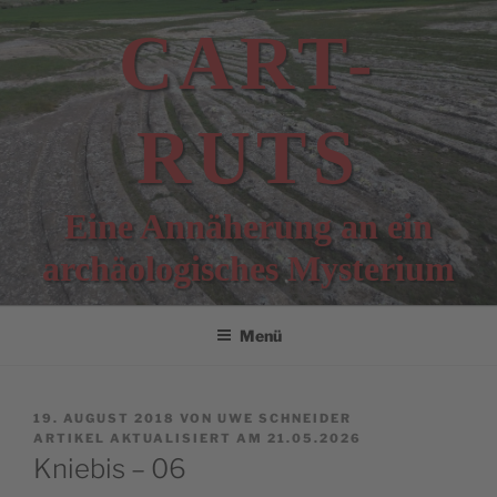
Zum
CART-
Inhalt
springen
RUTS
Eine Annäherung an ein
archäologisches Mysterium
Menü
VERÖFFENTLICHT
19. AUGUST 2018
VON
UWE SCHNEIDER
AM
ARTIKEL AKTUALISIERT AM 21.05.2026
Kniebis – 06