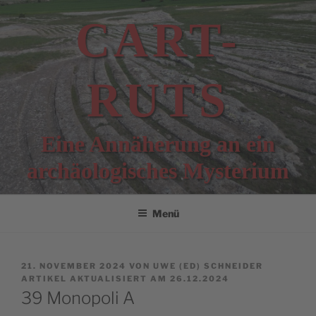
Zum
CART-
Inhalt
springen
RUTS
Eine Annäherung an ein
archäologisches Mysterium
Menü
VERÖFFENTLICHT
21. NOVEMBER 2024
VON
UWE (ED) SCHNEIDER
AM
ARTIKEL AKTUALISIERT AM 26.12.2024
39 Monopoli A