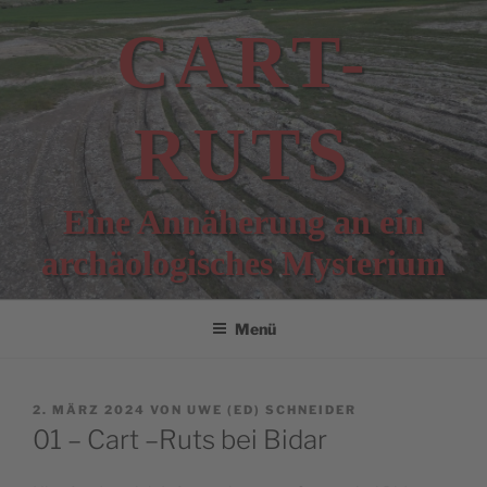
Zum
CART-
Inhalt
springen
RUTS
Eine Annäherung an ein
archäologisches Mysterium
Menü
VERÖFFENTLICHT
2. MÄRZ 2024
VON
UWE (ED) SCHNEIDER
AM
01 – Cart –Ruts bei Bidar