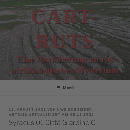
Zum
CART-
Inhalt
springen
RUTS
Eine Annäherung an ein
archäologisches Mysterium
Menü
VERÖFFENTLICHT
28. AUGUST 2022
VON
UWE SCHNEIDER
AM
ARTIKEL AKTUALISIERT AM 05.11.2022
Syracus 01 Città Giardino C