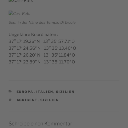
Spur in der Nähe des Tempio Di Ercole
Ungefähre Koordinaten :
37° 17′ 19.26″ N 13° 35′ 57.71″ O
37° 17′ 24.56″ N 13° 35′ 13.46″ O
37° 17′ 26.20″ N 13° 35′ 11.84″ O
37° 17′ 23.89″ N 13° 35′ 11.70″ O
KATEGORIEN
EUROPA
,
ITALIEN
,
SIZILIEN
SCHLAGWÖRTER
AGRIGENT
,
SIZILIEN
Schreibe einen Kommentar