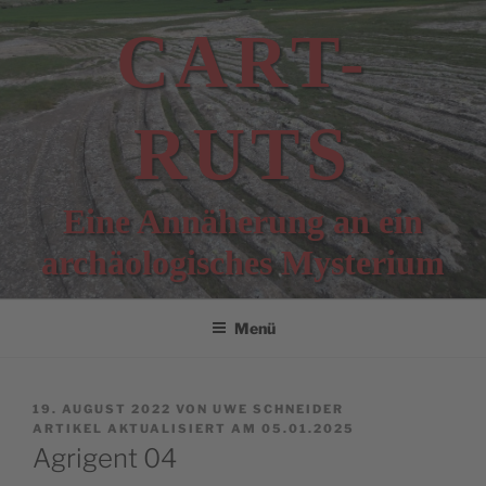
Zum
CART-
Inhalt
springen
RUTS
Eine Annäherung an ein
archäologisches Mysterium
Menü
VERÖFFENTLICHT
19. AUGUST 2022
VON
UWE SCHNEIDER
AM
ARTIKEL AKTUALISIERT AM 05.01.2025
Agrigent 04