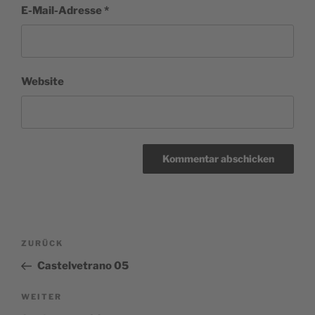
E-Mail-Adresse
*
Website
Beitragsnavigation
Vorheriger
ZURÜCK
Beitrag
Castelvetrano 05
Nächster
WEITER
Beitrag