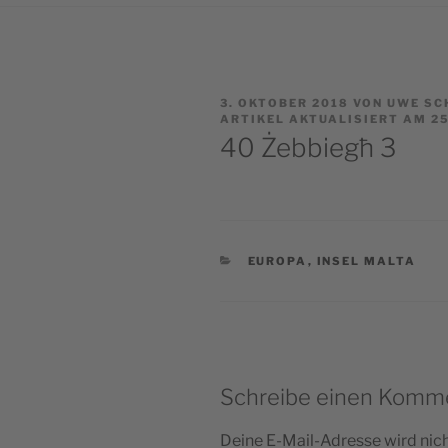
VERÖFFENTLICHT
3. OKTOBER 2018
VON
UWE SC
AM
ARTIKEL AKTUALISIERT AM 25
40 Żebbiegħ 3
KATEGORIEN
EUROPA
,
INSEL MALTA
Schreibe einen Komm
Deine E-Mail-Adresse wird nicht