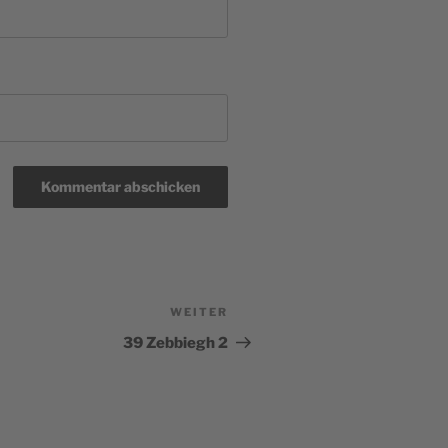
WEITER
Nächster
Beitrag
39 Zebbiegh 2