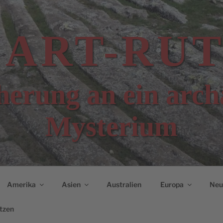
CART-RUT
erung an ein arch
Mysterium
Amerika
Asien
Australien
Europa
Neui
tzen