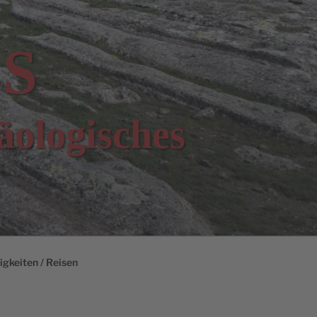
S
äologisches
gkeiten / Reisen