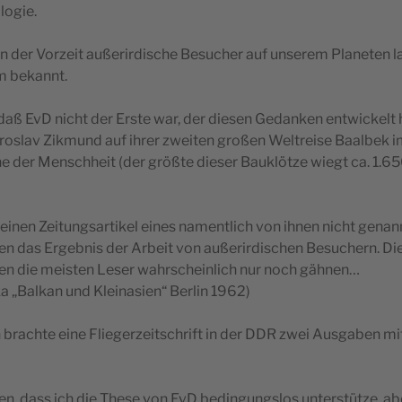
logie.
in der Vorzeit außerirdische Besucher auf unserem Planeten 
em bekannt.
 daß EvD nicht der Erste war, der diesen Gedanken entwickelt 
iroslav Zikmund auf ihrer zweiten großen Weltreise Baalbek 
e der Menschheit (der größte dieser Bauklötze wiegt ca. 1.6
 einen Zeitungsartikel eines namentlich von ihnen nicht genan
ren das Ergebnis der Arbeit von außerirdischen Besuchern. Die
en die meisten Leser wahrscheinlich nur noch gähnen…
a „Balkan und Kleinasien“ Berlin 1962)
 brachte eine Fliegerzeitschrift in der DDR zwei Ausgaben mi
en, dass ich die These von EvD bedingungslos unterstütze, abe