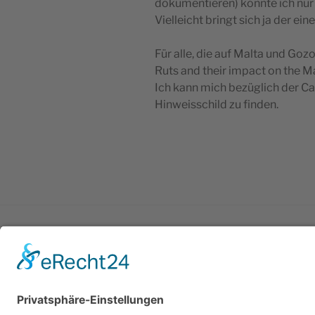
dokumentieren) konnte ich nur e
Vielleicht bringt sich ja der e
Für alle, die auf Malta und Goz
Ruts and their impact on the M
Ich kann mich bezüglich der Ca
Hinweisschild zu finden.
Impressum
Datenschutzerklärung
Cookie-Einstellungen