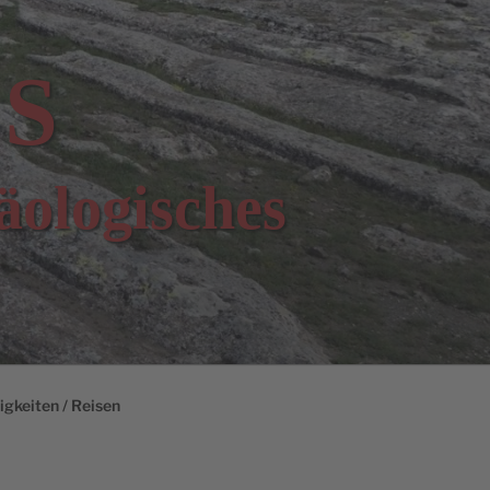
S
äologisches
gkeiten / Reisen