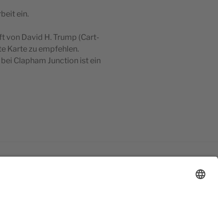
beit ein.
ft von David H. Trump (Cart-
te Karte zu empfehlen.
 bei Clapham Junction ist ein
Suchen