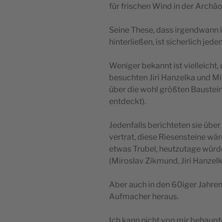
für frischen Wind in der Archäo
Seine These, dass irgendwann 
hinterließen, ist sicherlich jed
Weniger bekannt ist vielleicht,
besuchten Jiri Hanzelka und M
über die wohl größten Baustein
entdeckt).
Jedenfalls berichteten sie über
vertrat, diese Riesensteine wä
etwas Trubel, heutzutage würd
(Miroslav Zikmund, Jiri Hanzelk
Aber auch in den 60iger Jahren
Aufmacher heraus.
Ich kann nicht von mir behaupt