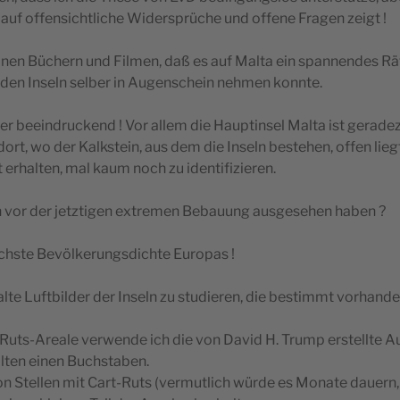
 auf offensichtliche Widersprüche und offene Fragen zeigt !
einen Büchern und Filmen, daß es auf Malta ein spannendes Rät
uf den Inseln selber in Augenschein nehmen konnte.
 beeindruckend ! Vor allem die Hauptinsel Malta ist geradez
ort, wo der Kalkstein, aus dem die Inseln bestehen, offen liegt
 erhalten, mal kaum noch zu identifizieren.
ln vor der jetztigen extremen Bebauung ausgesehen haben ?
öchste Bevölkerungsdichte Europas !
 alte Luftbilder der Inseln zu studieren, die bestimmt vorhande
Ruts-Areale verwende ich die von David H. Trump erstellte A
lten einen Buchstaben.
 Stellen mit Cart-Ruts (vermutlich würde es Monate dauern, 