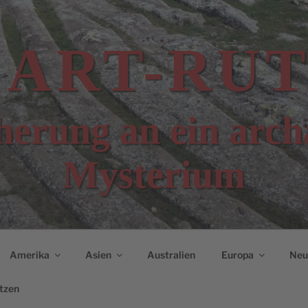
CART-RUT
erung an ein arch
Mysterium
Amerika
Asien
Australien
Europa
Neui
tzen