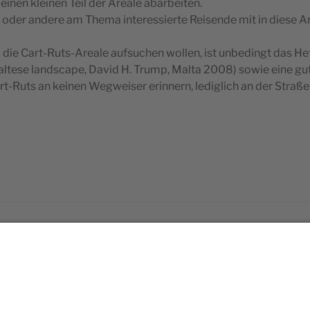
inen kleinen Teil der Areale abarbeiten.
ine oder andere am Thema interessierte Reisende mit in diese Ar
o die Cart-Ruts-Areale aufsuchen wollen, ist unbedingt das He
altese landscape, David H. Trump, Malta 2008) sowie eine gu
rt-Ruts an keinen Wegweiser erinnern, lediglich an der Straße
SUCHE
Suchen
nach: