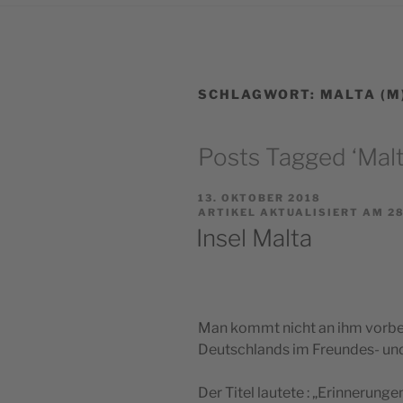
SCHLAGWORT:
MALTA (M
Posts Tagged ‘Malt
VERÖFFENTLICHT
13. OKTOBER 2018
AM
ARTIKEL AKTUALISIERT AM 28
Insel Malta
Man kommt nicht an ihm vorbei 
Deutschlands im Freundes- und
Der Titel lautete : „Erinnerung