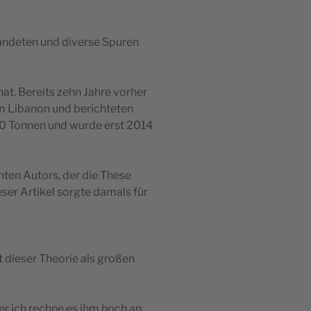
landeten und diverse Spuren
hat. Bereits zehn Jahre vorher
im Libanon und berichteten
50 Tonnen und wurde erst 2014
nten Autors, der die These
ser Artikel sorgte damals für
t dieser Theorie als großen
r ich rechne es ihm hoch an,