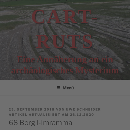
Zum
CART-
Inhalt
springen
RUTS
Eine Annäherung an ein
archäologisches Mysterium
Menü
VERÖFFENTLICHT
25. SEPTEMBER 2018
VON
UWE SCHNEIDER
AM
ARTIKEL AKTUALISIERT AM 26.12.2020
68 Borġ l-Imramma