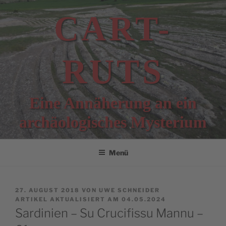
Zum
CART-
Inhalt
springen
RUTS
Eine Annäherung an ein
archäologisches Mysterium
Menü
VERÖFFENTLICHT
27. AUGUST 2018
VON
UWE SCHNEIDER
AM
ARTIKEL AKTUALISIERT AM 04.05.2024
Sardinien – Su Crucifissu Mannu –