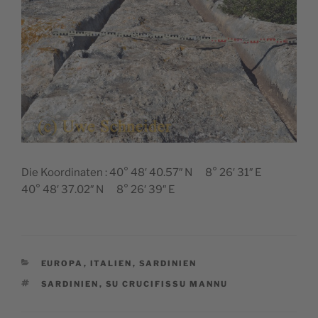
Die Koordinaten : 40° 48′ 40.57″ N 8° 26′ 31″ E
40° 48′ 37.02″ N 8° 26′ 39″ E
KATEGORIEN
EUROPA
,
ITALIEN
,
SARDINIEN
SCHLAGWÖRTER
SARDINIEN
,
SU CRUCIFISSU MANNU