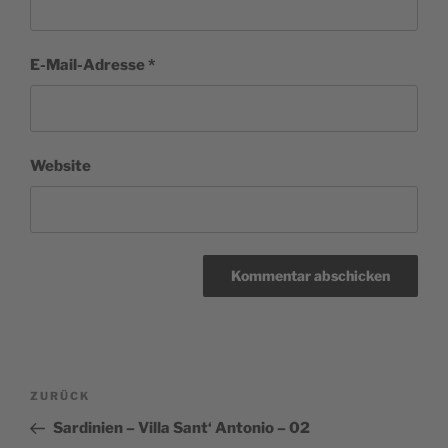
E-Mail-Adresse
*
Website
Beitragsnavigation
Vorheriger
ZURÜCK
Beitrag
Sardinien – Villa Sant‘ Antonio – 02