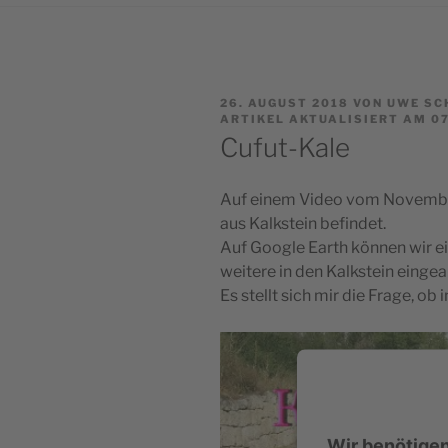
VERÖFFENTLICHT
26. AUGUST 2018
VON
UWE SC
AM
ARTIKEL AKTUALISIERT AM 07
Cufut-Kale
Auf einem Video vom November
aus Kalkstein befindet.
Auf Google Earth können wir e
weitere in den Kalkstein einge
Es stellt sich mir die Frage, ob
Wir benötige