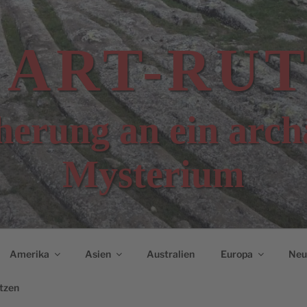
CART-RUT
erung an ein arch
Mysterium
Amerika
Asien
Australien
Europa
Neui
tzen