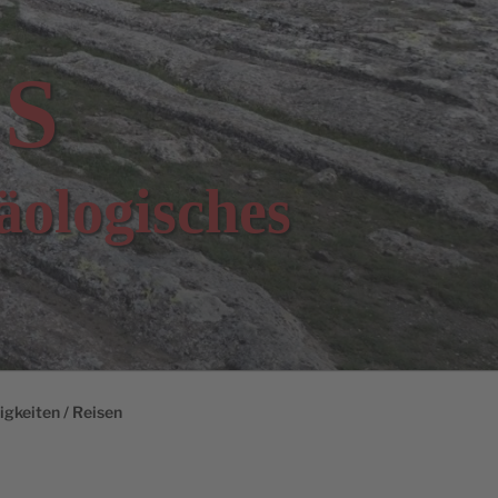
S
äologisches
gkeiten / Reisen