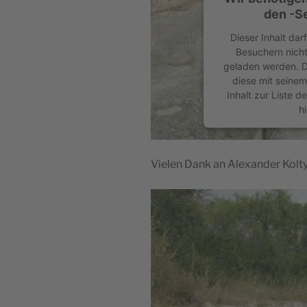
den -Se
Dieser Inhalt dar
Besuchern nicht
geladen werden. D
diese mit seine
Inhalt zur Liste 
h
powered by
Userc
Plat
Vielen Dank an Alexander Koltyp