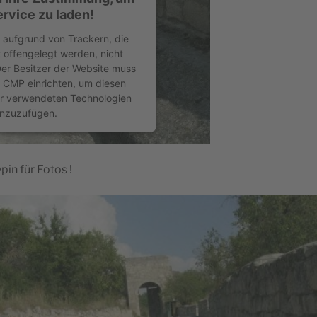
rvice zu laden!
f aufgrund von Trackern, die
 offengelegt werden, nicht
er Besitzer der Website muss
m CMP einrichten, um diesen
der verwendeten Technologien
inzuzufügen.
entrics Consent Management
form
&
eRecht24
in für Fotos !